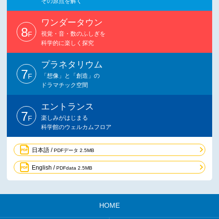
その原点を解く
ワンダータウン
8
F
視覚・音・数のふしぎを
科学的に楽しく探究
プラネタリウム
7
F
「想像」と「創造」の
ドラマチック空間
エントランス
7
F
楽しみがはじまる
科学館のウェルカムフロア
日本語 /
PDFデータ 2.5MB
English /
PDFdata 2.5MB
HOME