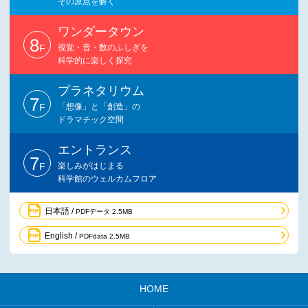
その原点を解く
ワンダータウン
8
F
視覚・音・数のふしぎを
科学的に楽しく探究
プラネタリウム
7
F
「想像」と「創造」の
ドラマチック空間
エントランス
7
F
楽しみがはじまる
科学館のウェルカムフロア
日本語 /
PDFデータ 2.5MB
English /
PDFdata 2.5MB
HOME