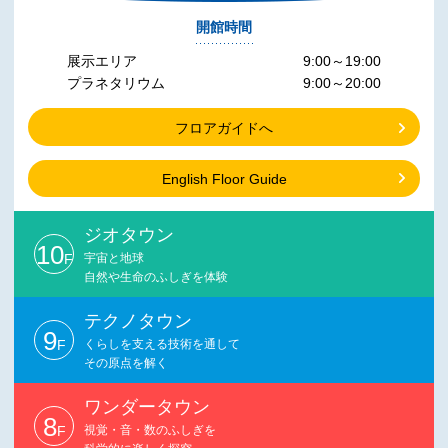
開館時間
展示エリア
9:00～19:00
プラネタリウム
9:00～20:00
フロアガイドへ
English Floor Guide
ジオタウン
10
F
宇宙と地球
自然や生命のふしぎを体験
テクノタウン
9
F
くらしを支える技術を通して
その原点を解く
ワンダータウン
8
F
視覚・音・数のふしぎを