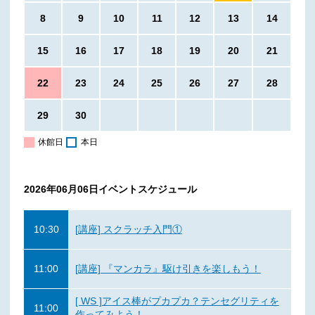
8
9
10
11
12
13
14
15
16
17
18
19
20
21
22
23
24
25
26
27
28
29
30
休館日
本日
2026年06月06日
イベントスケジュール
10:30
[講座] スクラッチ入門①
11:00
[講座] 『マンカラ』駆け引きを楽しもう！
[ WS ]アイス棒がプカプカ？テンセグリティを
11:00
作ってみよう！