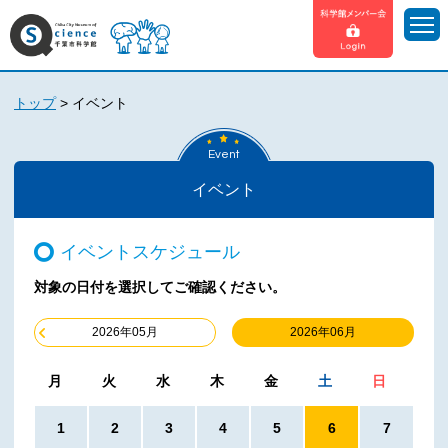
トップ
>
イベント
Event
イベント
イベントスケジュール
対象の日付を選択してご確認ください。
2026年06月
2026年05月
月
火
水
木
金
土
日
1
2
3
4
5
6
7