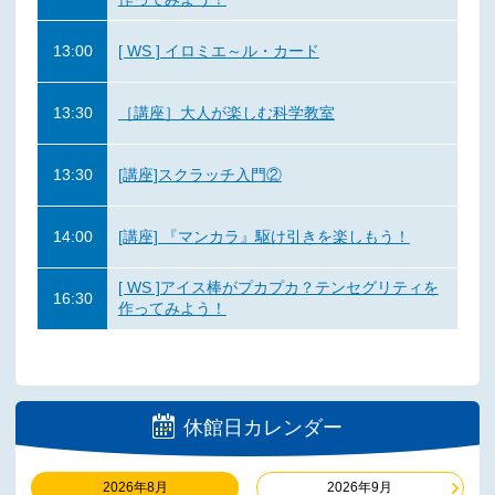
13:00
[ WS ] イロミエ～ル・カード
13:30
［講座］大人が楽しむ科学教室
13:30
[講座]スクラッチ入門②
14:00
[講座] 『マンカラ』駆け引きを楽しもう！
[ WS ]アイス棒がプカプカ？テンセグリティを
16:30
作ってみよう！
休館日カレンダー
2026年8月
2026年9月