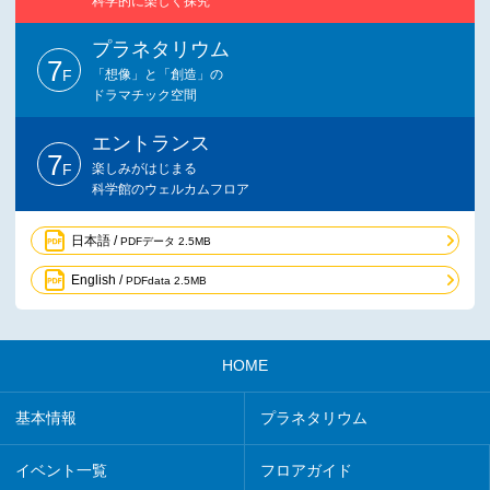
科学的に楽しく探究
プラネタリウム
7
F
「想像」と「創造」の
ドラマチック空間
エントランス
7
F
楽しみがはじまる
科学館のウェルカムフロア
日本語 /
PDFデータ 2.5MB
English /
PDFdata 2.5MB
HOME
基本情報
プラネタリウム
イベント一覧
フロアガイド