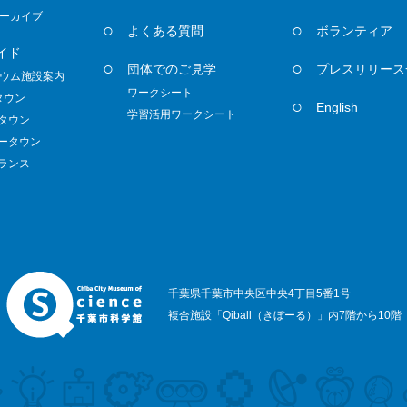
ーカイブ
よくある質問
ボランティア
イド
団体でのご見学
プレスリリース
ウム施設案内
ワークシート
タウン
English
学習活用ワークシート
ノタウン
ダータウン
トランス
千葉県千葉市中央区中央4丁目5番1号
複合施設「Qiball（きぼーる）」内7階から10階