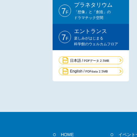
プラネタリウム
7
F
「想像」と「創造」の
ドラマチック空間
エントランス
7
F
楽しみがはじまる
科学館のウェルカムフロア
日本語 /
PDFデータ 2.5MB
English /
PDFdata 2.5MB
HOME
イベント