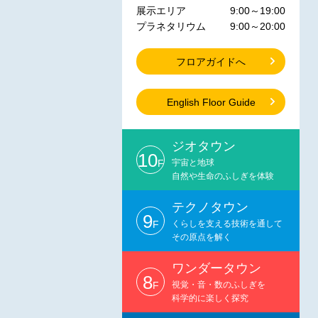
展示エリア
9:00～19:00
プラネタリウム
9:00～20:00
フロアガイドへ
English Floor Guide
ジオタウン
10
F
宇宙と地球
自然や生命のふしぎを体験
テクノタウン
9
F
くらしを支える技術を通して
その原点を解く
ワンダータウン
8
F
視覚・音・数のふしぎを
科学的に楽しく探究