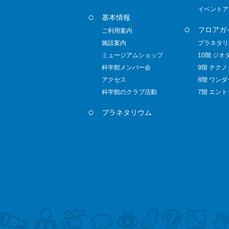
イベントア
基本情報
フロアガ
ご利用案内
施設案内
プラネタリ
ミュージアムショップ
10階 ジオ
科学館メンバー会
9階 テク
アクセス
8階 ワン
科学館のクラブ活動
7階 エン
プラネタリウム