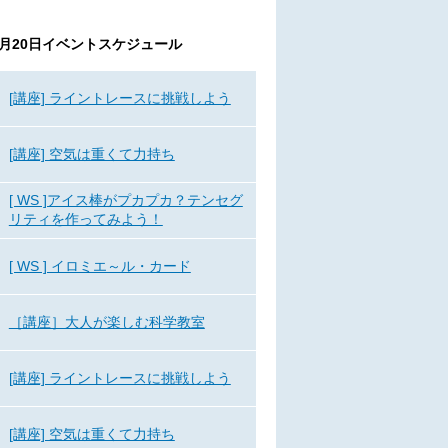
6月20日
イベントスケジュール
[講座] ライントレースに挑戦しよう
[講座] 空気は重くて力持ち
[ WS ]アイス棒がプカプカ？テンセグ
リティを作ってみよう！
[ WS ] イロミエ～ル・カード
［講座］大人が楽しむ科学教室
[講座] ライントレースに挑戦しよう
[講座] 空気は重くて力持ち