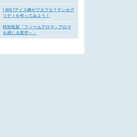
[ WS ]アイス棒がプカプカ？テンセグ
リティを作ってみよう！
特別投影「フィールアロマ～アロマ
を感じる星空～」