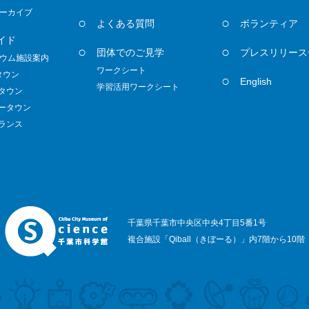
ーカイブ
よくある質問
ボランティア
イド
団体でのご見学
プレスリリース
ウム施設案内
ワークシート
タウン
English
学習活用ワークシート
ノタウン
ダータウン
トランス
千葉県千葉市中央区中央4丁目5番1号
複合施設「Qiball（きぼーる）」内7階から10階