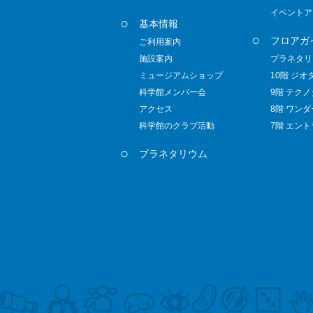
イベントア
基本情報
フロアガ
ご利用案内
施設案内
プラネタリ
ミュージアムショップ
10階 ジオ
科学館メンバー会
9階 テク
アクセス
8階 ワン
科学館のクラブ活動
7階 エン
プラネタリウム