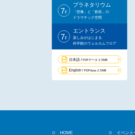
プラネタリウム
7
F
「想像」と「創造」の
ドラマチック空間
エントランス
7
F
楽しみがはじまる
科学館のウェルカムフロア
日本語 /
PDFデータ 2.5MB
English /
PDFdata 2.5MB
HOME
イベント