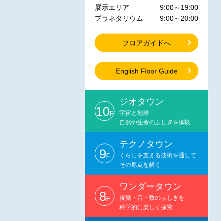
展示エリア
9:00～19:00
プラネタリウム
9:00～20:00
フロアガイドへ
English Floor Guide
ジオタウン
10
F
宇宙と地球
自然や生命のふしぎを体験
テクノタウン
9
F
くらしを支える技術を通して
その原点を解く
ワンダータウン
8
F
視覚・音・数のふしぎを
科学的に楽しく探究